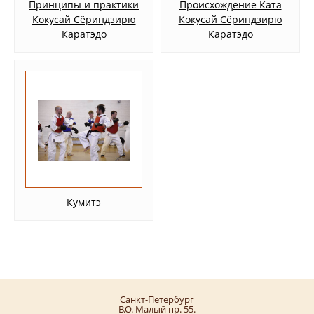
Принципы и практики
Происхождение Ката
Кокусай Сёриндзирю
Кокусай Сёриндзирю
Каратэдо
Каратэдо
Кумитэ
Санкт-Петербург
В.О. Малый пр. 55