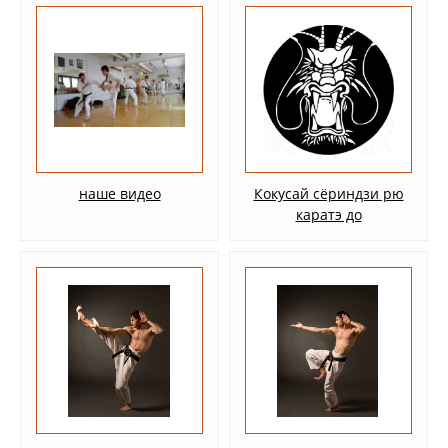
наше видео
Кокусай сёриндзи рю
каратэ до