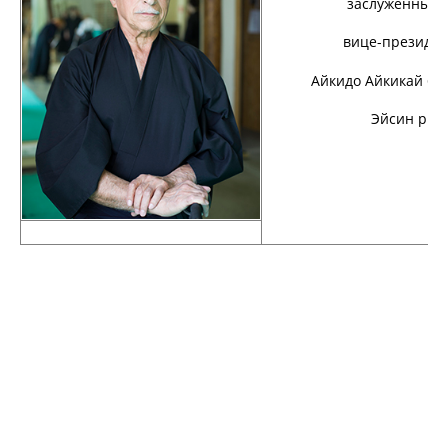
заслуженный тренер 
вице-президент Ассо
Айкидо Айкикай 6 дан, 
Эйсин рю Иайдо ве