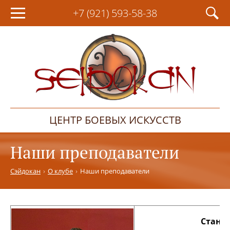
+7 (921)
593-58-38
ЦЕНТР БОЕВЫХ ИСКУССТВ
Наши преподаватели
Сэйдокан
О клубе
Наши преподаватели
Станис