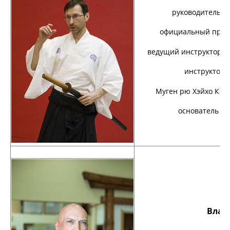
руководитель и главн
официальный представи
ведущий инструктор Мусо
инструктор эскрима 
Муген рю Хэйхо Кобудзюц
основатель комплек
Влад