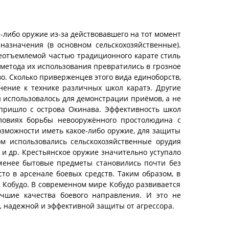
ибо оружие из-за действовавшего на тот момент
назначения (в основном сельскохозяйственные).
неотъемлемой частью традиционного карате стиль
 метода их использования превратились в грозное
о. Сколько приверженцев этого вида единоборств,
нение к технике различных школ каратэ. Другие
 использовалось для демонстрации приёмов, а не
 пришло с острова Окинава. Эффективность школ
условиях борьбы невооружённого простолюдина с
зможности иметь какое-либо оружие, для защиты
ом использовались сельскохозяйственные орудия
 и др. Крестьянское оружие значительно уступало
менее бытовые предметы становились почти без
о в арсенале боевых средств. Таким образом, в
- Кобудо. В современном мире Кобудо развивается
учшие качества боевого направления. И это не
й, надежной и эффективной защиты от агрессора.