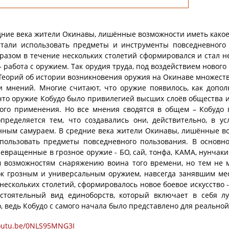
е века жители Окинавы, лишённые возможности иметь какое-л
стали использовать предметы и инструменты повседневного 
разом в течение нескольких столетий сформировался и стал 
 работа с оружием. Так орудия труда, под воздействием нового
Теорий об истории возникновения оружия на Окинаве множеств
и мнений. Многие считают, что оружие появилось, как допол
что оружие Кобудо было привилегией высших слоёв общества и
вого применения. Но все мнения сводятся в общем – Кобудо
определяется тем, что создавались они, действительно, в 
ным самураем. В средние века жители Окинавы, лишённые во
спользовать предметы повседневного пользования. В основн
ревращенные в грозное оружие - БО, сай, тонфа, КАМА, нунчаки
м возможностям снаряжению воина того времени, но тем не 
к грозным и универсальным оружием, навсегда занявшим мест
нескольких столетий, сформировалось новое боевое искусство 
остоятельный вид единоборств, который включает в себя л
, ведь Кобудо с самого начала было представлено для реально
youtu.be/0NLS95MNG3I