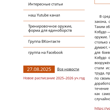
Интересные статьи
наш Yutube канал
В средни
закона, 
Тренировочное оружие,
Таким об
форма для единоборств
Кобудо —
оружие. 
Группа ВКонтакте
столько 
думают, 
группа на Facebook
для бое
Кобудо 
вооружён
стали и
27.08.2025
Все новости
труда, п
Новое расписание 2025–2026 уч.год
по свои
доработо
течение 
как сам
случайно
https://