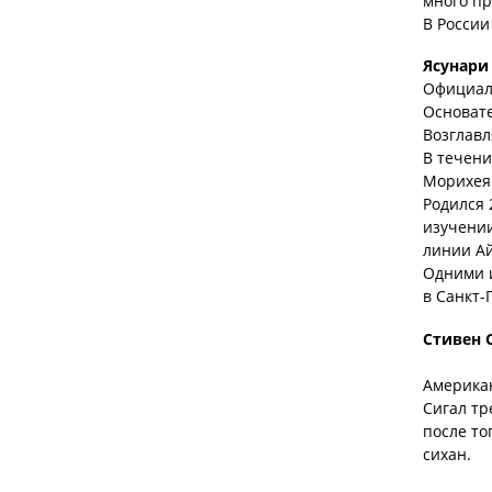
много пр
В России
Ясунари
Официаль
Основате
Возглавл
В течени
Морихея
Родился 
изучении
линии Ай
Одними и
в Санкт-
Стивен 
Американ
Сигал тр
после то
сихан.