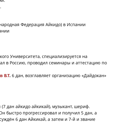
елами.
.
дународная Федерация Айкидо) в Испании
ании
ского Университета, специализируется на
ал в Россию, проводил семинары и аттестацию по
в В.Т
.
6 дан, возглавляет организацию «Дайдокан»
(7 дан айкидо айкикай), музыкант, шериф.
 Он быстро прогрессировал и получил 5 дан, а
уждён 6 дан Айкикай, а затем и 7-й и звание