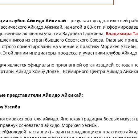
ция клубов Айкидо Айкикай
– результат двадцатилетней раб
ассического Айкидо Айкикай, начатой в 80-х гг. и сформировавш
ственном активном участии Заурбека Гаджиева,
Владимира Т
ленников из стран бывшего Советского Союза. Главные принц
 строго ориентированы на учение и практику Морихея Уэсибы,
. Этой линии инициаторы процесса и участники клубов Айкидо
ия является официально признанной организацией, основанной
ртиры Айкидо Хомбу Додзё - Всемирного Центра Айкидо Айкика
ые представители Айкидо Айкикай:
у Уэсиба
отомок основателя айкидо. Японская традиция боевых искусств 
 правнук основателя айкидо, Морихея Уэсибы.
сей(молодой наставник) – один и звыдающихся практиков айкид