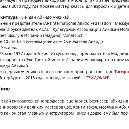
актикует и преподает айкидо как в Японии, так и за ее пред
 былв 2010 году, где провел мастер-классы для взрослых и детей
 Китаура
- 8-й дан Айкидо Айкикай.
ный представитель IAF (International Aikido Federation - Меж
ль и руководитель АСАЕ - Культурной Ассоциации Айкикай Исп
яет школу в Испании (Мадрид) "Ametsuchi"
е 10 лет был личным учеником Основателя Айкидо
 Уесибы.
25 мая 1937 года в Токио. Искусствовед, преподаватель Мадрид
 творчества Эль-Греко. Живёт в Испании.Неоднократно приезж
кидо Айкикай.
з первых учеников в постсоветском пространстве стал
Тагиро
Петербурге с 2013 года преподает в клубе
"СЭЙДОКАН"
Сигал
ский киноактёр, кинопродюсер, сценарист, режиссёр, айкидзин 
енировался у великих мастеров Сэо, Коити Тохэя, Исояма и Абэ.
го как он стал главным инструктором Тэнсин додзё, ему был прис