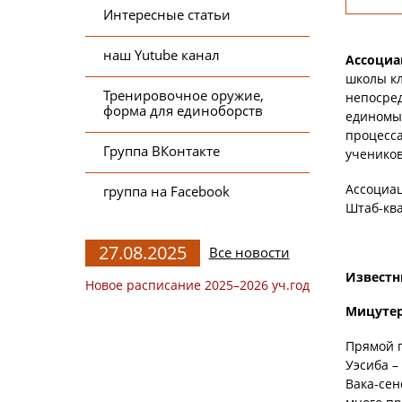
Интересные статьи
наш Yutube канал
Ассоциа
школы кл
Тренировочное оружие,
непосред
форма для единоборств
единомыш
процесса
Группа ВКонтакте
учеников
Ассоциац
группа на Facebook
Штаб-ква
27.08.2025
Все новости
Известн
Новое расписание 2025–2026 уч.год
Мицутер
Прямой п
Уэсиба –
Вака-сен