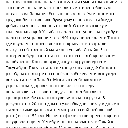
наставлению отца начал заниматься сумо и плаванием; в
это время он начинает проявлять интерес к боевым
искусствам. Желание быть первым во всём и огромное
трудолюбие позволяло будущему основателю айкидо
добиваться поставленных целей. Окончив школу и
колледж, молодой Уэсиба сначала поступает на службу в
налоговое управление, а в 1901 году переезжает в Токио,
где изучает торговое дело и открывает в квартале
Асакуса собственный магазин «Уесиба Сонай». Его
интерес к будо растет и он тратит все свободное время
на обучение Кито-рю дзюдзюцу под руководством
Токусабуро Тодзава, а также кэн-дзюцу в додзё Синкагэ-
рю. Однако, вскоре он серьёзно заболевает и вынужден
возвратиться в Танабэ. Мысль о необходимости
укрепления здоровья н оставляет его и, едва
оправившись от своего недуга, он возобновляет
тренировки, безжалостно увеличивая нагрузки. В
результате к 20-ти годам он уже обладает незаурядными
физическими данными, несмотря на свой небольшой
рост ( всего 152 см). Но чисто физическое превосходство
не удовлетворяет Уесибу и он отправляется в Сакай к
известному мастеруНакаи Масакацу изучать Ягъю-рю