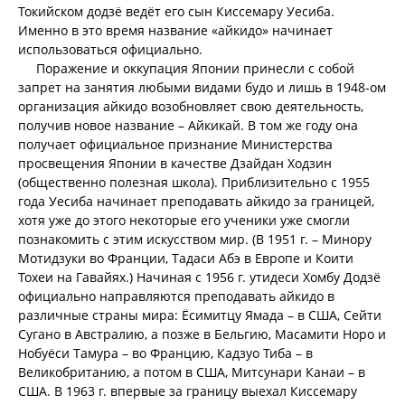
Токийском додзё ведёт его сын Киссемару Уесиба.
Именно в это время название «айкидо» начинает
использоваться официально.
Поражение и оккупация Японии принесли с собой
запрет на занятия любыми видами будо и лишь в 1948-ом
организация айкидо возобновляет свою деятельность,
получив новое название – Айкикай. В том же году она
получает официальное признание Министерства
просвещения Японии в качестве Дзайдан Ходзин
(общественно полезная школа). Приблизительно с 1955
года Уесиба начинает преподавать айкидо за границей,
хотя уже до этого некоторые его ученики уже смогли
познакомить с этим искусством мир. (В 1951 г. – Минору
Мотидзуки во Франции, Тадаси Абэ в Европе и Коити
Тохеи на Гавайях.) Начиная с 1956 г. утидеси Хомбу Додзё
официально направляются преподавать айкидо в
различные страны мира: Ёсимитцу Ямада – в США, Сейти
Сугано в Австралию, а позже в Бельгию, Масамити Норо и
Нобуёси Тамура – во Францию, Кадзуо Тиба – в
Великобританию, а потом в США, Митсунари Канаи – в
США. В 1963 г. впервые за границу выехал Киссемару