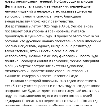
новых религиозных течений. Но благородная миссия
Дегути потерпела крах и её участники, перенёсшие
немало лишений и неоднократно оказывавшиеся на
волосок от смерти, спаслись только благодаря
вмешательству японского правительства.
Возвратившись летом 1925 года в Аябе, Уесиба вновь
посвящает себя упорным тренировкам, пытаясь
проникнуть в сущность будо. В процессе этого поиска он
осознал, что духовное начало свойственно всем японским
боевым искусствам, однако, нигде оно не развито до
такой степени, чтобы нести в себе любовь к
человечеству. Положив в основу философии нового будо
понятие Всеобщей Любви и Гармонии, Уесиба завершил
в общих чертах построение системы духовного,
физического и нравственного совершенствования
личности, которую он позже назовёт айкидо.
Начиная со второй половины 20-х годов известность
Уесибы как учителя растёт и в 1926 году он создаёт новое
направление будо, которое называет «Путь айки». В 1927
году по приглашению одного из своих покровителей
адмирала Такеситы, он переезжает с семьей в Токио, где
начинает обучать искусству айкидо военную элиту и