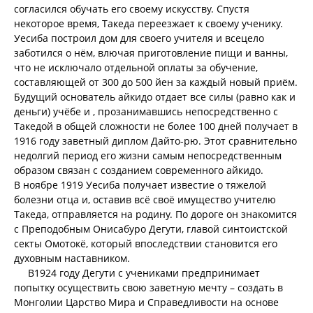
согласился обучать его своему искусству. Спустя
некоторое время, Такеда переезжает к своему ученику.
Уесиба построил дом для своего учителя и всецело
заботился о нём, влючая приготовление пищи и ванны,
что не исключало отдельной оплаты за обучение,
составляющей от 300 до 500 йен за каждый новый приём.
Будущий основатель айкидо отдает все силы (равно как и
деньги) учёбе и , прозанимавшись непосредственно с
Такедой в общей сложности не более 100 дней получает в
1916 году заветный диплом Дайто-рю. Этот сравнительно
недолгий период его жизни самым непосредственным
образом связан с созданием современного айкидо.
В ноябре 1919 Уесиба получает известие о тяжелой
болезни отца и, оставив всё своё имущество учителю
Такеда, отправляется на родину. По дороге он знакомится
с Преподобным Онисабуро Дегути, главой синтоистской
секты Омотокё, который впоследствии становится его
духовным наставником.
В1924 году Дегути с учениками предпринимает
попытку осуществить свою заветную мечту – создать в
Монголии Царство Мира и Справедливости на основе