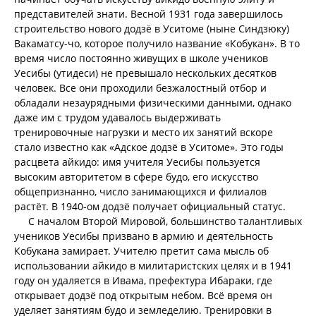
представителей знати. Весной 1931 года завершилось
строительство нового додзё в Уситоме (ныне Синдзюку)
Вакаматсу-чо, которое получило название «Кобукан». В то
время число постоянно живущих в школе учеников
Уесибы (утидеси) не превышало нескольких десятков
человек. Все они проходили безжалостный отбор и
обладали незаурядными физическими данными, однако
даже им с трудом удавалось выдерживать
тренировочные нагрузки и место их занятий вскоре
стало известно как «Адское додзё в Уситоме». Это годы
расцвета айкидо: имя учителя Уесибы пользуется
высоким авторитетом в сфере будо, его искусство
общепризнанно, число занимающихся и филиалов
растёт. В 1940-ом додзё получает официальный статус.
С началом Второй Мировой, большинство талантливых
учеников Уесибы призвано в армию и деятельность
Кобукана замирает. Учителю претит сама мысль об
использовании айкидо в милитаристских целях и в 1941
году он удаляется в Ивама, префектура Ибараки, где
открывает додзё под открытым небом. Всё время он
уделяет занятиям будо и земледелию. Тренировки в