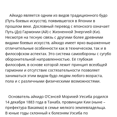
Айкидо является одним из видов традиционного будо
(Путь боевых искусств), появившегося в Японии в
прошлом веке. Дословный перевод с японского означает
Путь (До) Гармонии (Ай) с Жизненной Энергией (Ки).
Несмотря на тесную связь с другими более древними
видами боевых искусств, айкидо имеет ярко выраженные
отличительные особенности как в техническом, так и в
философском аспектах. Это система самообороны с сугубо
оборонительной направленностью. Её глубокая
философия, в основе которой лежит принцип всеобщей
гармонии и отсутствие состязательности позволяет
заниматься этим видом будо людям любого возраста,
пола и с различными физическими возможностями.
Основатель айкидо О’Сэнсей Морихей Уесиба родился
14 декабря 1883 года в Танабэ, провинции Кии (ныне –
префектура Вакаяма) в семье мелкого землевладельца.
В юные годы склонный к болезням Уэсиба по