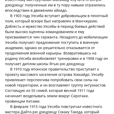
дзюдзюцу: полученные им в ту пору навыки отразились
впоследствии в движениях айкидо.
В 1903 году Уесиба вступает добровольцем в пехотный
полк, который вскоре был направлен в Манчжурию.
Доблесть и мужество Уесибы в период боевых действий
были высоко оценены командованием и ему
присваивается чин сержанта. Незадолго до мобилизации
Уесиба получает предложение поступить в военную
академию, однако он решительно отказывается от
продолжения военной карьеры. Возвратившись на
родину Уесиба возобновляет тренировки и в 1908 году он
получает диплом школы Ягъю-рю дзюдзюцу.
В 1910 году японское правительство приступает к
проекту массового заселения острова Хоккайдо. Уесибу
привлекает перспектива попробовать свои силы на
новой территории, и он возглавляет группу энтузиастов.
Состоящую из 55 семей, которая весной 1911 года
начинает возделывать земли вокруг Сиротаки,
провинции Китами.
В феврале 1915 года Уесиба повстречал известного
мастера Дайто-рю дзюдзюцу Сокаку Такеда, который